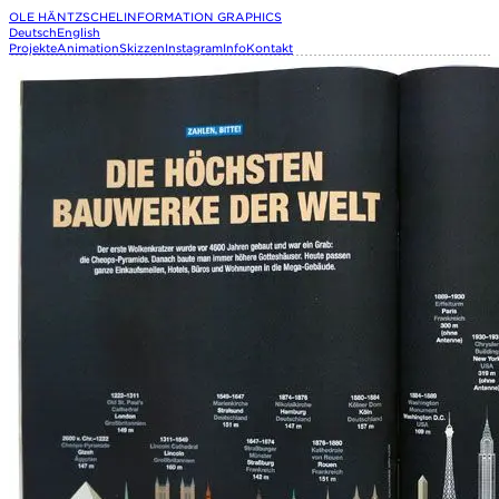
OLE HÄNTZSCHEL
INFORMATION GRAPHICS
Deutsch
English
Projekte
Animation
Skizzen
Instagram
Info
Kontakt