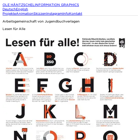
OLE HÄNTZSCHEL
INFORMATION GRAPHICS
Deutsch
English
Projekte
Animation
Skizzen
Instagram
Info
Kontakt
Arbeitsgemeinschaft von Jugendbuchverlagen
Lesen für Alle