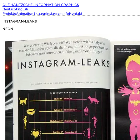
OLE HÄNTZSCHEL
INFORMATION GRAPHICS
Deutsch
English
Projekte
Animation
Skizzen
Instagram
Info
Kontakt
INSTAGRAM-LEAKS
NEON